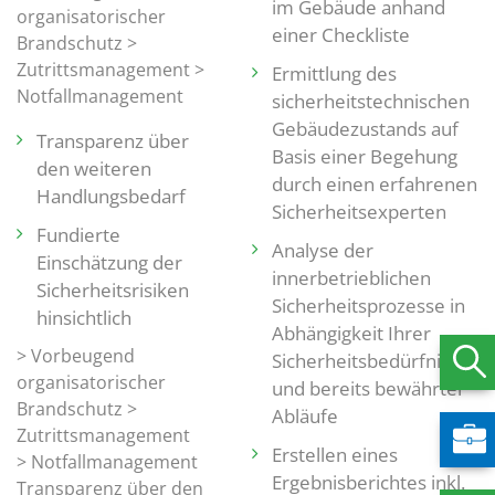
im Gebäude anhand
organisatorischer
einer Checkliste
Brandschutz >
Zutrittsmanagement >
Ermittlung des
Notfallmanagement
sicherheitstechnischen
Gebäudezustands auf
Transparenz über
Basis einer Begehung
den weiteren
durch einen erfahrenen
Handlungsbedarf
Sicherheitsexperten
Fundierte
Analyse der
Einschätzung der
innerbetrieblichen
Sicherheitsrisiken
Sicherheitsprozesse in
hinsichtlich
Abhängigkeit Ihrer
> Vorbeugend
Sicherheitsbedürfnisse
organisatorischer
und bereits bewährter
Brandschutz >
Abläufe
Zutrittsmanagement
Erstellen eines
> Notfallmanagement
Ergebnisberichtes inkl.
Transparenz über den